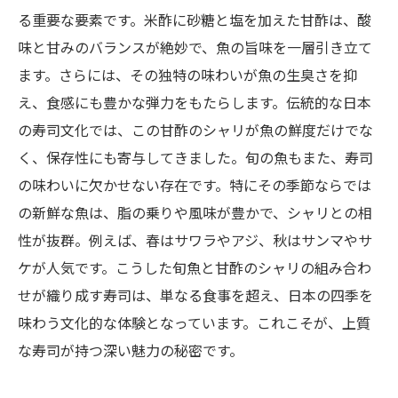
甘酢のシャリと旬魚が織りなす寿司の魅力を知
る重要な要素です。米酢に砂糖と塩を加えた甘酢は、酸
る喜び
味と甘みのバランスが絶妙で、魚の旨味を一層引き立て
ます。さらには、その独特の味わいが魚の生臭さを抑
和食文化を彩る上質な寿司―味わいと季節感の
え、食感にも豊かな弾力をもたらします。伝統的な日本
ハーモニー
の寿司文化では、この甘酢のシャリが魚の鮮度だけでな
く、保存性にも寄与してきました。旬の魚もまた、寿司
の味わいに欠かせない存在です。特にその季節ならでは
の新鮮な魚は、脂の乗りや風味が豊かで、シャリとの相
性が抜群。例えば、春はサワラやアジ、秋はサンマやサ
ケが人気です。こうした旬魚と甘酢のシャリの組み合わ
せが織り成す寿司は、単なる食事を超え、日本の四季を
味わう文化的な体験となっています。これこそが、上質
な寿司が持つ深い魅力の秘密です。