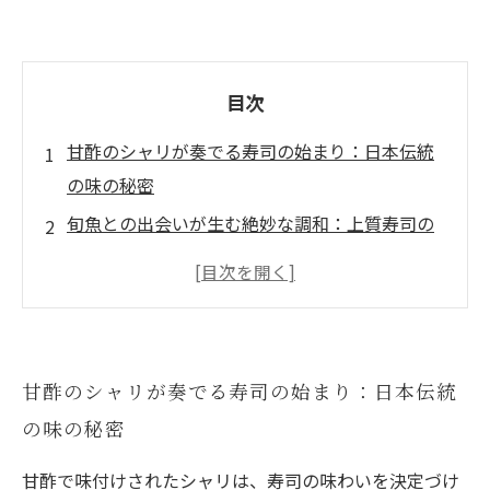
目次
甘酢のシャリが奏でる寿司の始まり：日本伝統
の味の秘密
旬魚との出会いが生む絶妙な調和：上質寿司の
魅力を深掘り
甘酢シャリの製法と保存性がもたらす美味しさ
の進化
季節ごとの旬魚選びとおすすめの組み合わせを
甘酢のシャリが奏でる寿司の始まり：日本伝統
徹底解説
の味の秘密
繊細で深みのある寿司体験がもたらす至福の瞬
間とは
甘酢で味付けされたシャリは、寿司の味わいを決定づけ