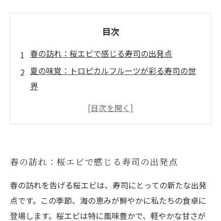
目次
春の訪れ：桜エビで感じる寿司の出発点
夏の味覚：トロピカルフルーツが彩る寿司の世
界
秋の収穫：サンマで楽しむ季節の息吹
冬の温もり：カニを使った贅沢な寿司体験
四季折々の寿司：素材の力を引き立てる職人技
自宅で楽しむ！季節の寿司レシピとアレンジ法
春の訪れ：桜エビで感じる寿司の出発点
寿司を通して感じる季節の魅力：四季の旅を振
春の訪れを告げる桜エビは、寿司にとっての新たな出発
り返る
点です。この季節、海の恵みが鮮やかに私たちの食卓に
登場します。桜エビは特に風味豊かで、軽やかな甘さが