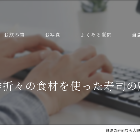
お飲み物
お写真
よくある質問
当
美味
安い
季折々の食材を使った寿司の
ラン
ディ
接待
難波の寿司なら大興