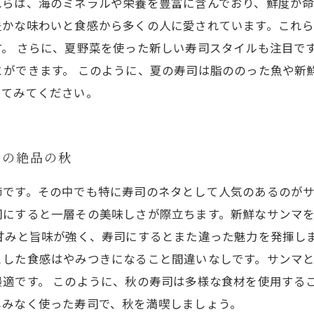
らは、海のミネラルや栄養を豊富に含んでおり、鮮度が命
豊かな味わいと食感から多くの人に愛されています。これ
。 さらに、夏野菜を使った新しい寿司スタイルも注目で
とができます。 このように、夏の寿司は脂ののった魚や新
ってみてください。
司の絶品の秋
節です。その中でも特に寿司のネタとして人気のあるのが
司にすると一層その美味しさが際立ちます。新鮮なサンマ
甘みと旨味が強く、寿司にするとまた違った魅力を発揮し
とした食感はやみつきになること間違いなしです。サンマ
適です。 このように、秋の寿司は多様な食材を使用する
しみなく使った寿司で、秋を満喫しましょう。