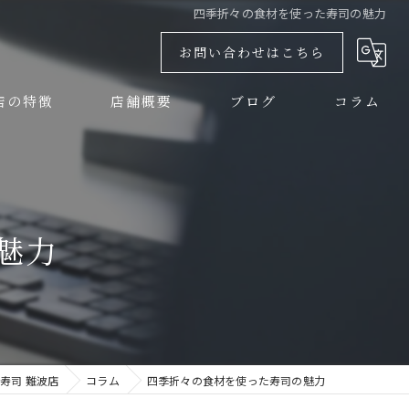
四季折々の食材を使った寿司の魅力
お問い合わせはこちら
店の特徴
店舗概要
ブログ
コラム
しい
大興寿司 難波店
大興寿司 本店
魅力
チ
大興寿司 南店
ナー
寿司 難波店
コラム
四季折々の食材を使った寿司の魅力