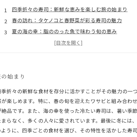
四季折々の寿司：新鮮な恵みを楽しむ旅の始まり
春の訪れ：タケノコと春野菜が彩る寿司の魅力
夏の海の幸：脂ののった魚で味わう旬の恵み
秋の味覚：サンマとカニが織りなす寿司の絶品の秋
冬の豊かさ：濃厚な魚介で感じる寿司の深い味わい
四季折々の食材が生み出す寿司の新たな発見
寿司文化の奥深さ：季節ごとの魅力を超えて
旅の始まり
四季折々の新鮮な食材を存分に活かすことがその魅力の一
感が楽しめます。特に、春の旬を迎えたワサビと組み合わ
が絶品です。また、海の幸を使った冷たい寿司は、暑い季
たまらなく、多くの人々に愛されています。最後に冬には
のように、四季ごとの食材を選び、その特性を活かした寿