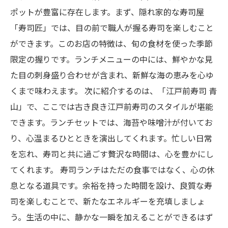
寿司ランチでリフレッシュ！おすすめメニュー
ポットが豊富に存在します。まず、隠れ家的な寿司屋
紹介
「寿司匠」では、目の前で職人が握る寿司を楽しむこと
ができます。このお店の特徴は、旬の食材を使った季節
寿司と共に見つける穏やかな時間、自分だけの
限定の握りです。ランチメニューの中には、鮮やかな見
贅沢な瞬間
た目の刺身盛り合わせが含まれ、新鮮な海の恵みを心ゆ
くまで味わえます。 次に紹介するのは、「江戸前寿司 青
山」で、ここでは古き良き江戸前寿司のスタイルが堪能
できます。ランチセットでは、海苔や味噌汁が付いてお
り、心温まるひとときを演出してくれます。忙しい日常
を忘れ、寿司と共に過ごす贅沢な時間は、心を豊かにし
てくれます。 寿司ランチはただの食事ではなく、心の休
息となる道具です。余裕を持った時間を設け、良質な寿
司を楽しむことで、新たなエネルギーを充填しましょ
う。生活の中に、静かな一瞬を加えることができるはず