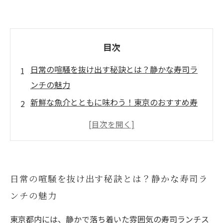
目次
日常の喧騒を抜け出す秘訣とは？静かな寿司ラ
ンチの魅力
新鮮な魚介とともに味わう！東京のおすすめ寿
司ランチスポット
心が豊かになるひととき：寿司で感じるリラッ
クス
忙しい日々に贅沢を！寿司ランチで心を癒す方
日常の喧騒を抜け出す秘訣とは？静かな寿司ラ
法
ンチの魅力
日常のストレスを忘れるための寿司の世界への
誘い
東京都内には、静かで落ち着いた雰囲気の寿司ランチス