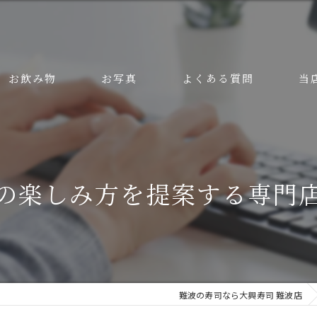
お飲み物
お写真
よくある質問
当
美味
安い
の楽しみ方を提案する専門
ラン
ディ
接待
難波の寿司なら大興寿司 難波店