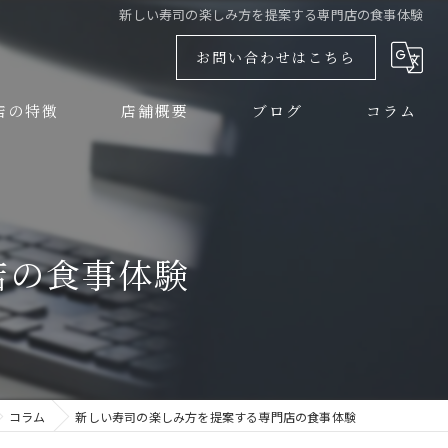
新しい寿司の楽しみ方を提案する専門店の食事体験
お問い合わせはこちら
店の特徴
店舗概要
ブログ
コラム
しい
大興寿司 難波店
大興寿司 本店
店の食事体験
チ
大興寿司 南店
ナー
コラム
新しい寿司の楽しみ方を提案する専門店の食事体験