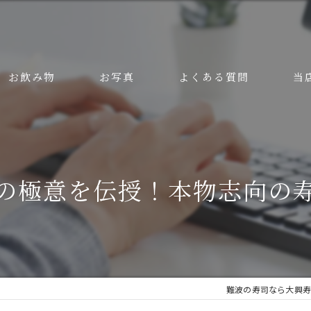
お飲み物
お写真
よくある質問
当
美味
安い
の極意を伝授！本物志向の
ラン
ディ
接待
難波の寿司なら大興寿