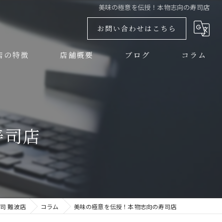
美味の極意を伝授！本物志向の寿司店
お問い合わせはこちら
店の特徴
店舗概要
ブログ
コラム
しい
大興寿司 難波店
大興寿司 本店
寿司店
チ
大興寿司 南店
ナー
司 難波店
コラム
美味の極意を伝授！本物志向の寿司店