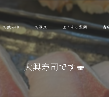
お飲み物
お写真
よくある質問
当
美味
安い
大興寿司です🍣
ラン
ディ
接待