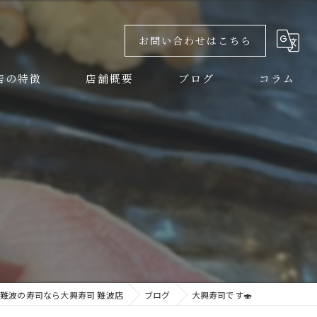
お問い合わせはこちら
店の特徴
店舗概要
ブログ
コラム
しい
大興寿司 難波店
大興寿司 本店
チ
大興寿司 南店
ナー
難波の寿司なら大興寿司 難波店
ブログ
大興寿司です🍣