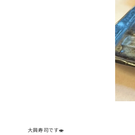
大興寿司です🍣