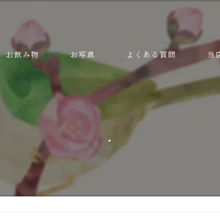
お飲み物
お写真
よくある質問
当
美味
安い
.
ラン
ディ
接待