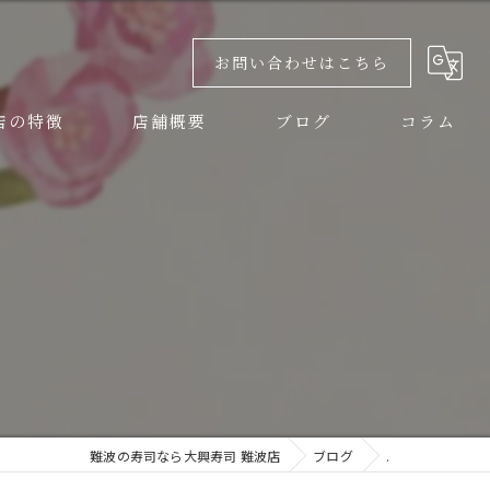
お問い合わせはこちら
店の特徴
店舗概要
ブログ
コラム
しい
大興寿司 難波店
大興寿司 本店
チ
大興寿司 南店
ナー
難波の寿司なら大興寿司 難波店
ブログ
.